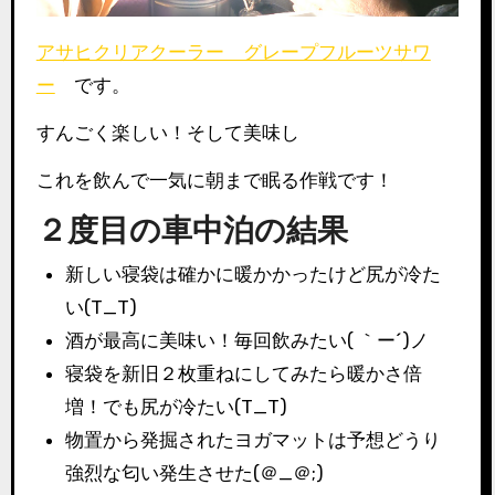
アサヒクリアクーラー グレープフルーツサワ
ー
です。
すんごく楽しい！そして美味し
これを飲んで一気に朝まで眠る作戦です！
２度目の車中泊の結果
新しい寝袋は確かに暖かかったけど尻が冷た
い(T_T)
酒が最高に美味い！毎回飲みたい( ｀ー´)ノ
寝袋を新旧２枚重ねにしてみたら暖かさ倍
増！でも尻が冷たい(T_T)
物置から発掘されたヨガマットは予想どうり
強烈な匂い発生させた(＠_＠;)