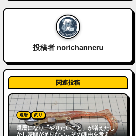
ー
シ
ョ
ン
投稿者
norichanneru
関連投稿
還暦
釣り
還暦になり「やりたいこと」が増えたし
かし時間が足りない…その理由を考えて