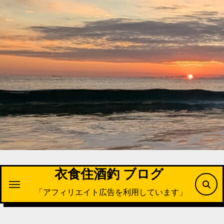
内
容
を
ス
キ
ッ
プ
衣食住酒釣 ブログ
「アフィリエイト広告を利用しています」