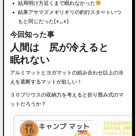
結局明け方近くまで眠れなかった
結果アサマズメギリギリの釣行スタートいつ
もと同じだった(+_+)
今回知った事
人間は 尻が冷えると
眠れない
アルミマットとヨガマットの組み合わせ以上の冷
えを遮断するマットが欲しい！
３０プリウスの収納力を考えると折り畳み式のマ
ットだろうか？
【20日全品無条件6％OFFcp】
【楽天1位】【極厚】
プ マット アウトド