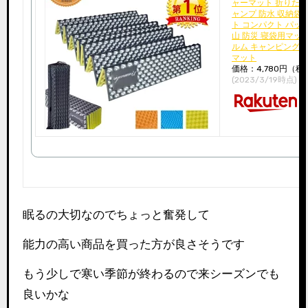
ャーマット 折りたた
ャンプ 防水 収納袋
ト コンパクト パッ
山 防災 寝袋用マッ
ルム キャンピングマ
マット
価格：4,780円（税
(2023/3/19時点)
眠るの大切なのでちょっと奮発して
能力の高い商品を買った方が良さそうです
もう少しで寒い季節が終わるので来シーズンでも
良いかな