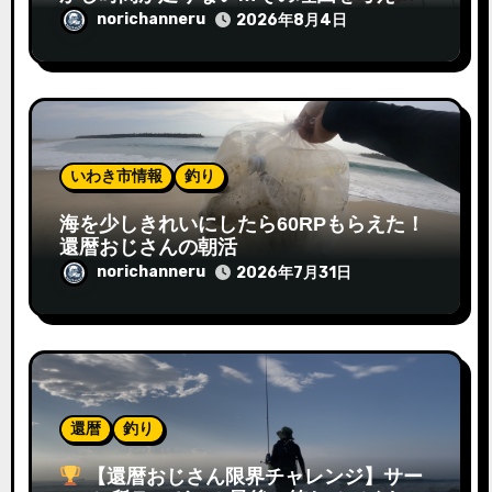
みた
norichanneru
2026年8月4日
いわき市情報
釣り
海を少しきれいにしたら60RPもらえた！
還暦おじさんの朝活
norichanneru
2026年7月31日
還暦
釣り
【還暦おじさん限界チャレンジ】サー