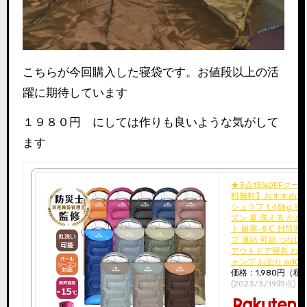
こちらが今回購入した寝袋です。お値段以上の活
躍に期待しています
１９８０円 にしては作りも良いような気がして
ます
★3点15%OFFクーポン対象★【送
料無料】おすすめ ア
シュラフ 1.45kg 
ズン 夏 洗える かわ
ト 耐寒-5℃ 封筒型
プ 連結 可能 つなげ
アウトドア寝具 ねぶ
ャンプ お泊り ad00
価格：1,980円（税
(2023/3/19時点)