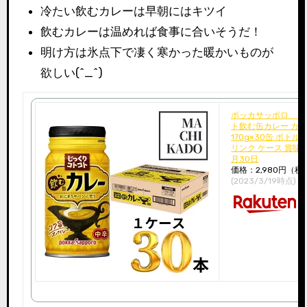
冷たい飲むカレーは早朝にはキツイ
飲むカレーは温めれば食事に合いそうだ！
明け方は氷点下で凄く寒かった暖かいものが
欲しい(^_^)
ポッカサッポロ じっくりコトコ
ト飲む缶カレー カレ
170g×30缶 ボトル
リンク ケース 賞味期
月30日
価格：2,980円（税
(2023/3/19時点)