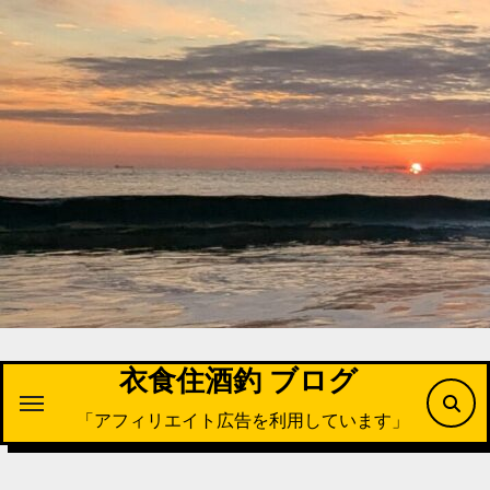
内
容
を
ス
キ
ッ
プ
衣食住酒釣 ブログ
「アフィリエイト広告を利用しています」