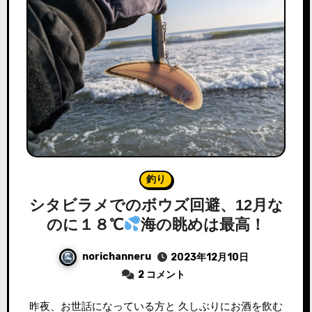
釣り
シタビラメでのボウズ回避、12月な
のに１８℃
海の眺めは最高！
norichanneru
2023年12月10日
2 コメント
昨夜、お世話になっている方と 久しぶりにお酒を飲む