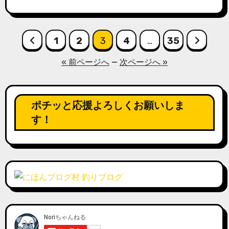
投
1
2
3
4
…
35
稿
« 前ページへ
—
次ページへ »
の
ペ
ポチッと応援よろしくお願いしま
ー
す！
ジ
送
り