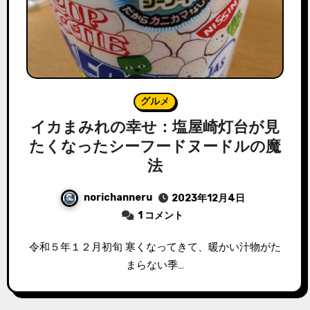
グルメ
イカまみれの幸せ：塩屋崎灯台が見
たくなったシーフードヌードルの魔
法
norichanneru
2023年12月4日
1 コメント
令和５年１２月初旬 寒くなってきて、暖かい汁物がた
まらない季…