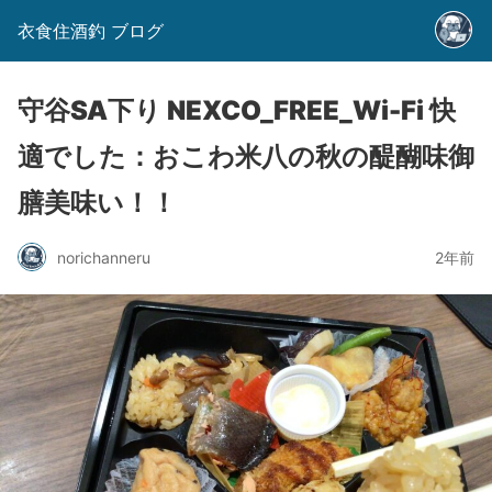
衣食住酒釣 ブログ
守谷SA下り NEXCO_FREE_Wi-Fi 快
適でした：おこわ米八の秋の醍醐味御
膳美味い！！
norichanneru
2年前