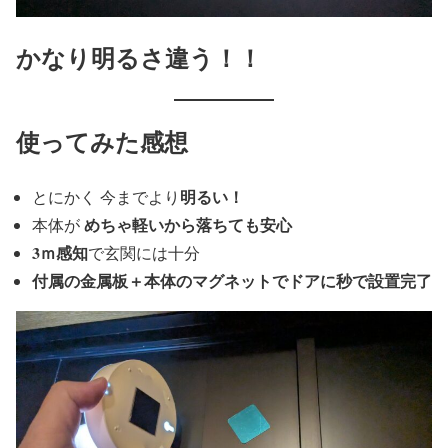
かなり明るさ違う！！
使ってみた感想
明るい！
とにかく 今までより
めちゃ軽いから落ちても安心
本体が
3ｍ感知
で玄関には十分
付属の金属板＋本体のマグネットでドアに秒で設置完了