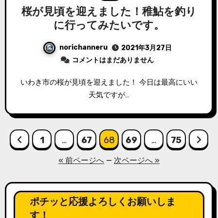
桜が見頃を迎えました！稚鮎を釣り
に行ってみたいです。
norichanneru
2021年3月27日
コメントはまだありません
いわき市の桜が見頃を迎えました！ 今日は最高にいい
天気ですが…
投
1
…
67
68
69
…
75
稿
« 前ページへ
—
次ページへ »
の
ペ
ポチッと応援よろしくお願いしま
す！