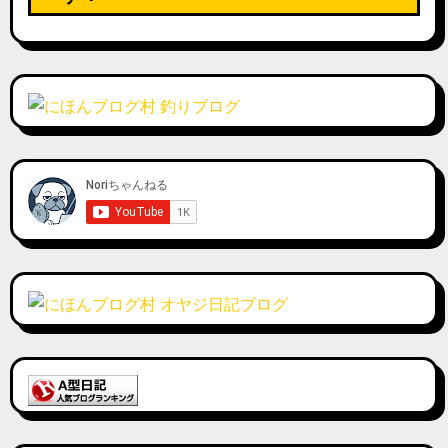
ー
ジ
送
り