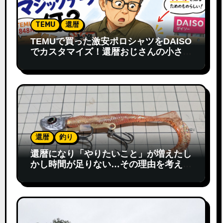
TEMU
還暦
TEMUで買った激安ポロシャツをDAISO
でカスタマイズ！還暦おじさんの小さな
発見
還暦
釣り
還暦になり「やりたいこと」が増えたし
かし時間が足りない…その理由を考えて
みた