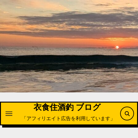
内
容
を
ス
キ
ッ
プ
衣食住酒釣 ブログ
「アフィリエイト広告を利用しています」