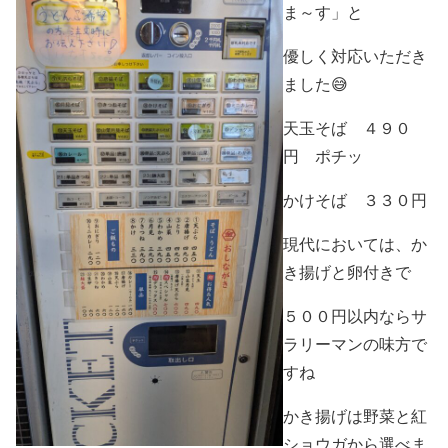
ま～す」と
優しく対応いただき
ました😅
天玉そば ４９０
円 ポチッ
かけそば ３３０円
現代においては、か
き揚げと卵付きで
５００円以内ならサ
ラリーマンの味方で
すね
かき揚げは野菜と紅
ショウガから選べま