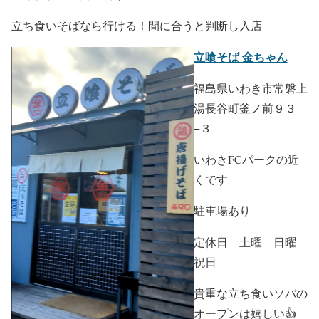
立ち食いそばなら行ける！間に合うと判断し入店
立喰そば 金ちゃん
福島県いわき市常磐上
湯長谷町釜ノ前９３
−３
いわきFCパークの近
くです
駐車場あり
定休日 土曜 日曜
祝日
貴重な立ち食いソバの
オープンは嬉しい👍