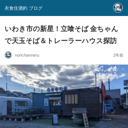
衣食住酒釣 ブログ
いわき市の新星！立喰そば 金ちゃん
で天玉そば＆トレーラーハウス探訪
norichanneru
2年前