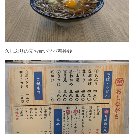
久しぶりの立ち食いソバ着丼😋