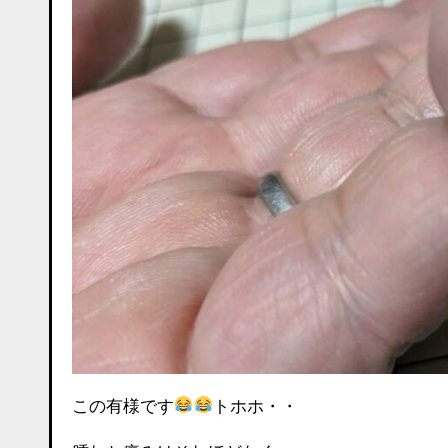
この有様です
トホホ・・