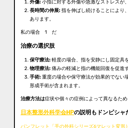
外傷:
小指に対する外傷や急激なストレスが、
長時間の伸展:
指を伸ばし続けることにより
あります。
私の場合 1 だ
治療の選択肢
保守療法:
軽度の場合、指を安静にし固定具
物理療法:
痛みの軽減と指の機能回復を促進
手術:
重度の場合や保守療法が効果的でない
形成手術が含まれます。
治療方法は
症状や個々の症例によって異なるため
日本整形外科学会HP
の説明もドンピシャ
パンフレット「手の外科シリーズ6マレット変形