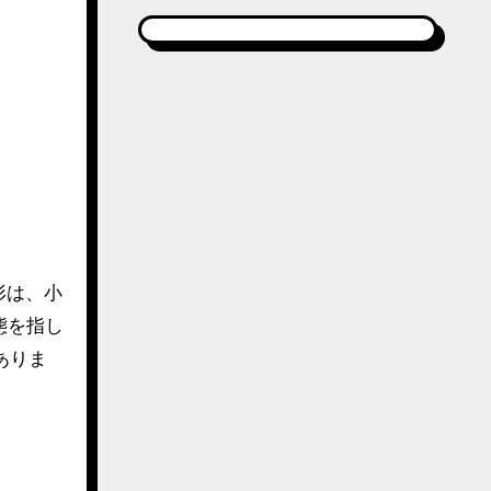
形は、小
態を指し
ありま