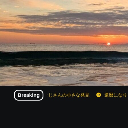
内
容
を
ス
キ
ッ
プ
！還暦おじさんの小さな発見
Breaking
還暦になり「やりたいこと」